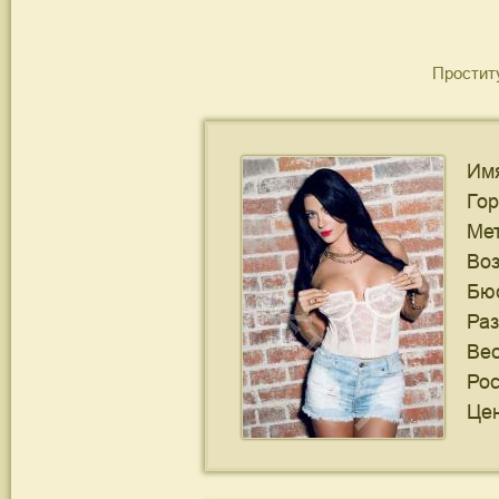
Простит
Им
Го
Ме
Воз
Бю
Ра
Ве
Рос
Цен