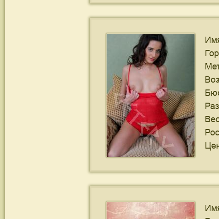
Им
Го
Ме
Воз
Бю
Ра
Ве
Рос
Цен
Им