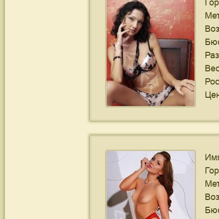
Го
Ме
Воз
Бю
Ра
Ве
Рос
Цен
Им
Го
Ме
Воз
Бю