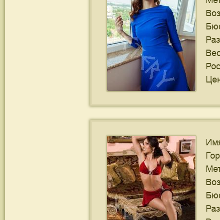
Ме
Воз
Бю
Ра
Ве
Рос
Цен
Им
Го
Ме
Воз
Бю
Ра