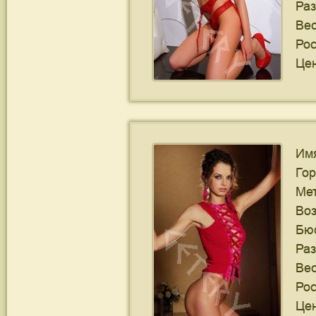
Ра
Ве
Рос
Цен
Им
Го
Ме
Воз
Бю
Ра
Ве
Рос
Цен