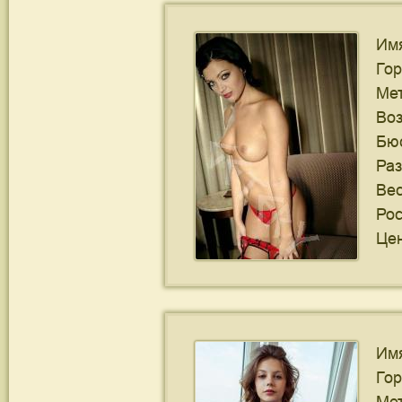
Им
Го
Ме
Воз
Бю
Ра
Ве
Рос
Цен
Им
Го