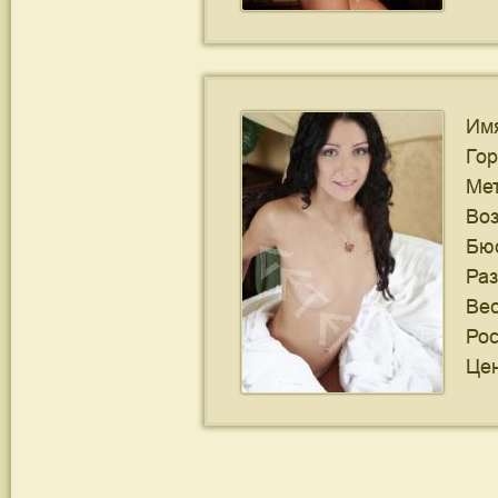
Им
Го
Ме
Воз
Бю
Ра
Ве
Рос
Цен