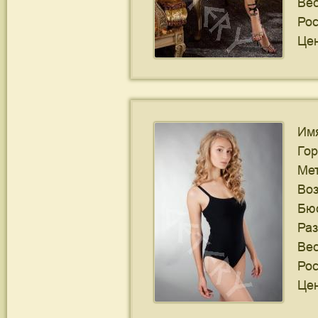
Ве
Рос
Цен
Им
Го
Ме
Воз
Бю
Ра
Ве
Рос
Цен